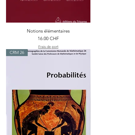
Notions élémentaires
Prix
16.00 CHF
Frais de port
CRM 26