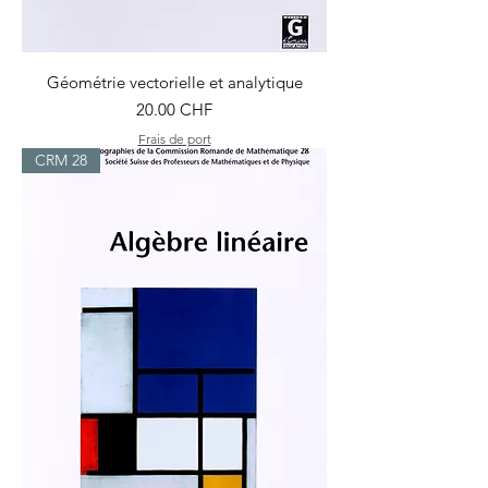
Géométrie vectorielle et analytique
Prix
20.00 CHF
Frais de port
CRM 28