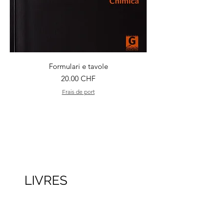
Formulari e tavole
Prix
20.00 CHF
Frais de port
LIVRES