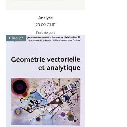
Analyse
Prix
20.00 CHF
Frais de port
CRM 29