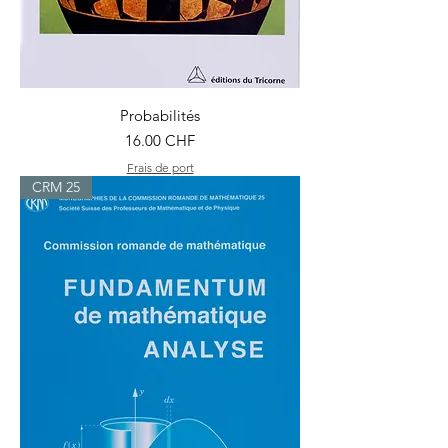
Probabilités
Prix
16.00 CHF
Frais de port
CRM 25