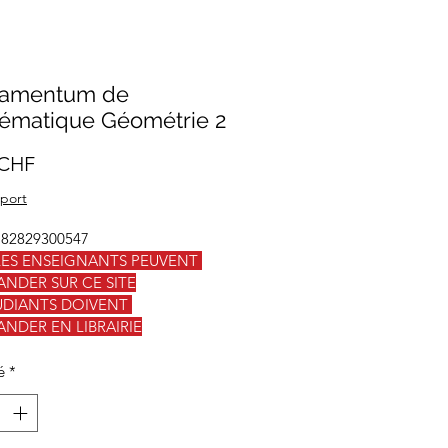
amentum de
ématique Géométrie 2
Prix
 CHF
 port
782829300547
LES ENSEIGNANTS PEUVENT 
NDER SUR CE SITE
UDIANTS DOIVENT 
DER EN LIBRAIRIE
é
*