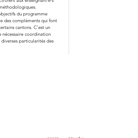
troient aux enseignant·e·s 
x méthodologiques.
bjectifs du programme 
ffre des compléments qui font 
certains cantons. C’est un 
ne nécessaire coordination 
diverses particularités des 