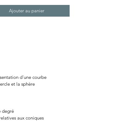
Ajouter au panier
entation d'une courbe
rcle et la sphère
 degré
elatives aux coniques