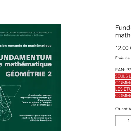
Fund
math
12.00
Frais de
EAN: 9
SEULS 
COMMA
LES ET
COMMAN
Quantit